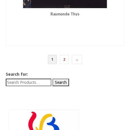
Raymonde Thys
1
2
→
Search for: