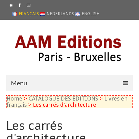
FRANÇAIS
NEDERLANDS
ENGLISH
Menu
Home
>
CATALOGUE DES EDITIONS
>
Livres en
ACCUEIL
français
> Les carrés d'architecture
NEWS
Les carrés
CATALOGUE
d'architecture
ARCHIVES