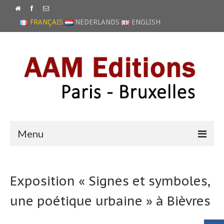
FRANÇAIS
NEDERLANDS
ENGLISH
Menu
ACCUEIL
Exposition « Signes et symboles,
NEWS
une poétique urbaine » à Bièvres
CATALOGUE
ARCHIVES